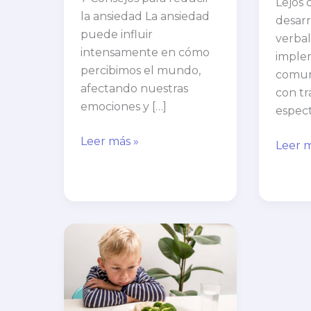
Lejos d
la ansiedad La ansiedad
desarr
puede influir
verbal,
intensamente en cómo
imple
percibimos el mundo,
comun
afectando nuestras
con tr
emociones y […]
espect
Leer más »
Leer m
¿Por
qué
los
niños
no