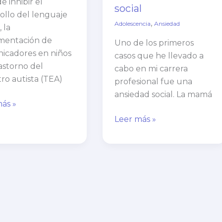
e inhibir el
social
ollo del lenguaje
,
Adolescencia
Ansiedad
 la
mentación de
Uno de los primeros
icadores en niños
casos que he llevado a
astorno del
cabo en mi carrera
ro autista (TEA)
profesional fue una
ansiedad social. La mamá
ás »
Leer más »