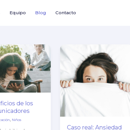
s
Equipo
Blog
Contacto
cios
Caso
real:
Ansiedad
icadores
social
icios de los
nicadores
,
ación
Niños
Caso real: Ansiedad