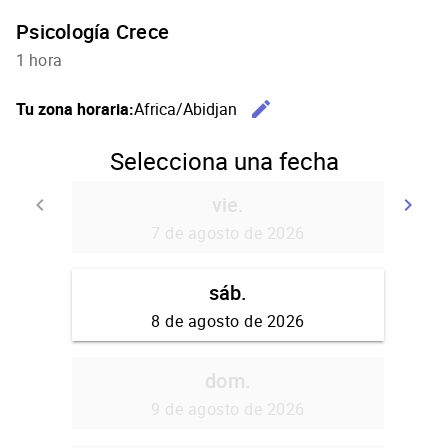
Psicología Crece
1 hora
edit
Tu zona horaria:
Africa/Abidjan
Cambiar l
Selecciona una fecha
vie.
keyboard_arrow_left
keyboard_arrow_right
Volver
Se
7 de agosto de 2026
sáb.
8 de agosto de 2026
dom.
9 de agosto de 2026